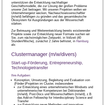
unterstützen die Entwicklung nachhaltiger
Geschäftsmodelle, die zur Lösung der großen Probleme
unserer Zeit beitragen. Mit unseren Projekten wollen wir
Unternehmergeist wecken, Nachwuchswissenschaftler
(m/w/d) befähigen zu gründen und das gesamtdeutsche
Ökosystem für Ausgründungen aus der Wissenschaft
stärken.
Zur Betreuung und Weiterentwicklung bereits existierender
Projekte sowie zur Entwicklung neuer Formate suchen wir
Sie, zum nächstmöglichen Zeitpunkt, in Vollzeit (40
Stunden/Woche), zunächst 2 Jahre befristet, in
Hamburg
als:
Clustermanager (m/w/divers)
Start-up-Förderung, Entrepreneurship,
Technologietransfer
Ihre Aufgaben:
Konzeption, Umsetzung, Begleitung und Evaluation von
(Förder-)Projekten im Cluster, insbesondere
zur Entwicklung eines unternehmerischen Mindsets und
unternehmerischer Kompetenzen bei Doktoranden
(m/w/d), Post-Docs und Wissenschaftlern (m/w/d), z.B.
das Add-on Fellowship for Interdisciplinary Science and
Transfer
zur Entwicklung neuer Methoden und innovativer