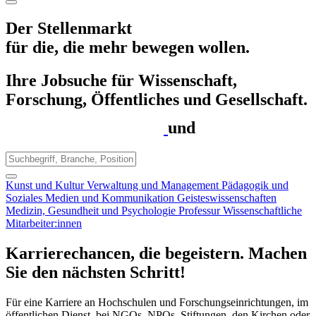
Der Stellenmarkt
für die, die mehr bewegen wollen.
Ihre Jobsuche für Wissenschaft,
Forschung, Öffentliches und Gesellschaft.
und
Kunst und Kultur
Verwaltung und Management
Pädagogik und
Soziales
Medien und Kommunikation
Geisteswissenschaften
Medizin, Gesundheit und Psychologie
Professur
Wissenschaftliche
Mitarbeiter:innen
Karrierechancen, die begeistern. Machen
Sie den nächsten Schritt!
Für eine Karriere an Hochschulen und Forschungseinrichtungen, im
öffentlichen Dienst, bei NGOs, NPOs, Stiftungen, den Kirchen oder