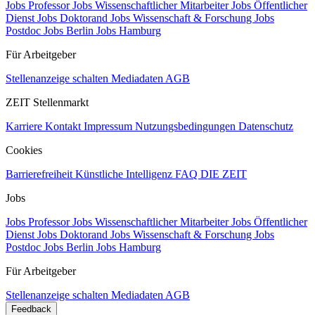
Jobs Professor
Jobs Wissenschaftlicher Mitarbeiter
Jobs Öffentlicher
Dienst
Jobs Doktorand
Jobs Wissenschaft & Forschung
Jobs
Postdoc
Jobs Berlin
Jobs Hamburg
Für Arbeitgeber
Stellenanzeige schalten
Mediadaten
AGB
ZEIT Stellenmarkt
Karriere
Kontakt
Impressum
Nutzungsbedingungen
Datenschutz
Cookies
Barrierefreiheit
Künstliche Intelligenz
FAQ
DIE ZEIT
Jobs
Jobs Professor
Jobs Wissenschaftlicher Mitarbeiter
Jobs Öffentlicher
Dienst
Jobs Doktorand
Jobs Wissenschaft & Forschung
Jobs
Postdoc
Jobs Berlin
Jobs Hamburg
Für Arbeitgeber
Stellenanzeige schalten
Mediadaten
AGB
Feedback