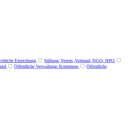
rchliche Einrichtung
Stiftung, Verein, Verband, NGO, NPO
Land
Öffentliche Verwaltung: Kommune
Öffentliche