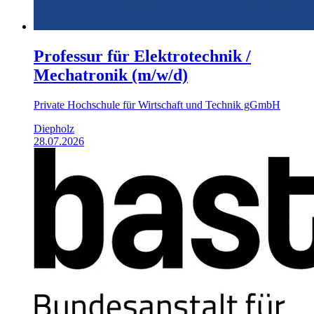
Professur für Elektrotechnik /
Mechatronik (m/w/d)
Private Hochschule für Wirtschaft und Technik gGmbH
Diepholz
28.07.2026