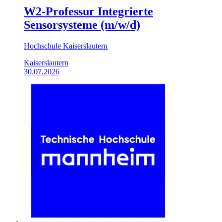
W2-Professur Integrierte
Sensorsysteme (m/w/d)
Hochschule Kaiserslautern
Kaiserslautern
30.07.2026