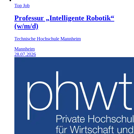
Top Job
Professur „Intelligente Robotik“
(w/m/d)
Technische Hochschule Mannheim
Mannheim
28.07.2026