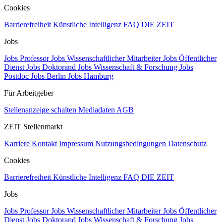
Cookies
Barrierefreiheit
Künstliche Intelligenz
FAQ
DIE ZEIT
Jobs
Jobs Professor
Jobs Wissenschaftlicher Mitarbeiter
Jobs Öffentlicher
Dienst
Jobs Doktorand
Jobs Wissenschaft & Forschung
Jobs
Postdoc
Jobs Berlin
Jobs Hamburg
Für Arbeitgeber
Stellenanzeige schalten
Mediadaten
AGB
ZEIT Stellenmarkt
Karriere
Kontakt
Impressum
Nutzungsbedingungen
Datenschutz
Cookies
Barrierefreiheit
Künstliche Intelligenz
FAQ
DIE ZEIT
Jobs
Jobs Professor
Jobs Wissenschaftlicher Mitarbeiter
Jobs Öffentlicher
Dienst
Jobs Doktorand
Jobs Wissenschaft & Forschung
Jobs