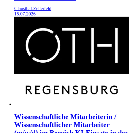
Clausthal-Zellerfeld
15.07.2026
Wissenschaftliche Mitarbeiterin /
Wissenschaftlicher Mitarbeiter
(m/w/d) im Bereich KI-Einsatz in der