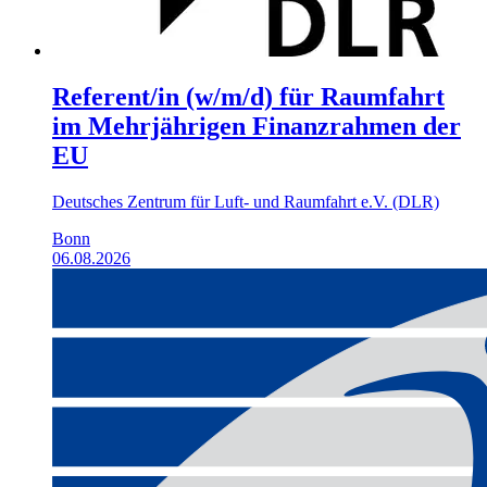
Referent/in (w/m/d) für Raumfahrt
im Mehrjährigen Finanz­rahmen der
EU
Deutsches Zentrum für Luft- und Raumfahrt e.V. (DLR)
Bonn
06.08.2026