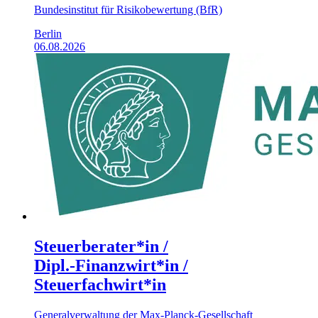
Bundesinstitut für Risikobewertung (BfR)
Berlin
06.08.2026
Steuerberater*in /
Dipl.‑Finanzwirt*in /
Steuerfachwirt*in
Generalverwaltung der Max-Planck-Gesellschaft