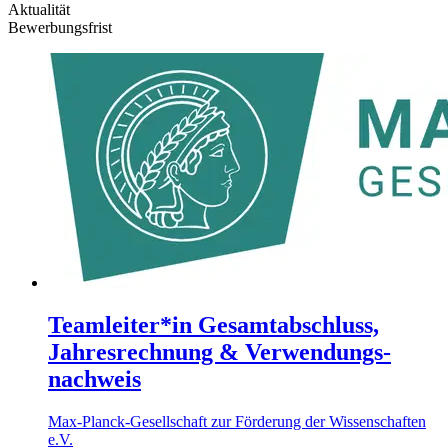
Aktualität
Bewerbungsfrist
Teamleiter*in Gesamt­abschluss,
Jahres­rechnung & Verwendungs­
nachweis
Max-Planck-Gesellschaft zur Förderung der Wissenschaften
e.V.