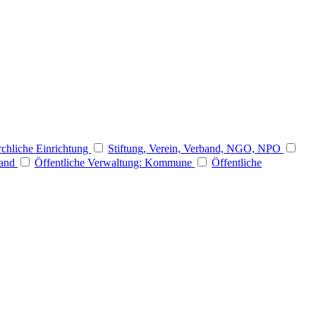
rchliche Einrichtung
Stiftung, Verein, Verband, NGO, NPO
Land
Öffentliche Verwaltung: Kommune
Öffentliche