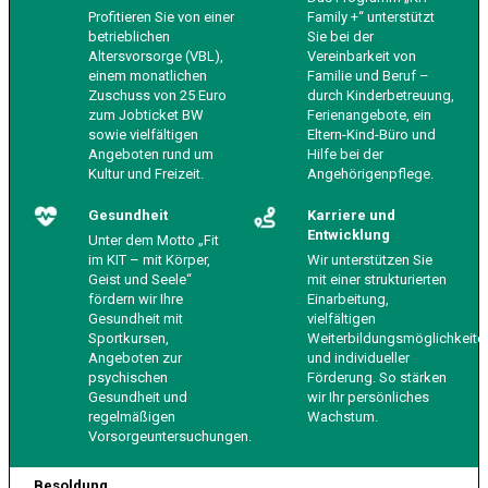
Profitieren Sie von einer
Family +“ unterstützt
betrieblichen
Sie bei der
Altersvorsorge (VBL),
Vereinbarkeit von
einem monatlichen
Familie und Beruf –
Zuschuss von 25 Euro
durch Kinderbetreuung,
zum Jobticket BW
Ferienangebote, ein
sowie vielfältigen
Eltern-Kind-Büro und
Angeboten rund um
Hilfe bei der
Kultur und Freizeit.
Angehörigenpflege.
Gesundheit
Karriere und
Entwicklung
Unter dem Motto „Fit
im KIT – mit Körper,
Wir unterstützen Sie
Geist und Seele“
mit einer strukturierten
fördern wir Ihre
Einarbeitung,
Gesundheit mit
vielfältigen
Sportkursen,
Weiterbildungsmöglichkeite
Angeboten zur
und individueller
psychischen
Förderung. So stärken
Gesundheit und
wir Ihr persönliches
regelmäßigen
Wachstum.
Vorsorgeuntersuchungen.
Besoldung