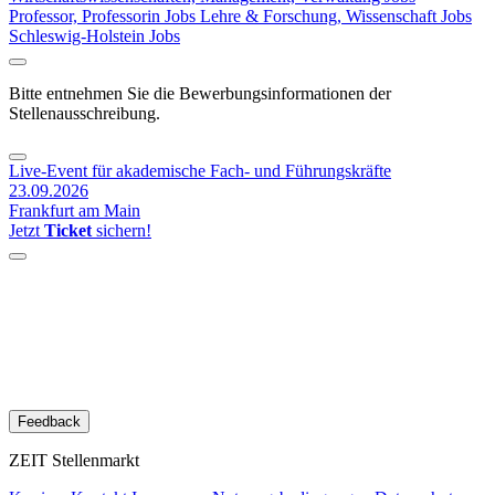
Professor, Professorin Jobs
Lehre & Forschung, Wissenschaft Jobs
Schleswig-Holstein Jobs
Bitte entnehmen Sie die Bewerbungsinformationen der
Stellenausschreibung.
Live-Event für akademische Fach- und Führungskräfte
23.09.2026
Frankfurt am Main
Jetzt
Ticket
sichern!
Feedback
ZEIT Stellenmarkt