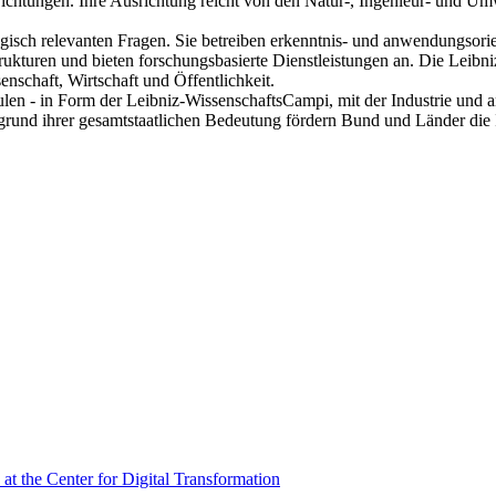
ichtungen. Ihre Ausrichtung reicht von den Natur-, Ingenieur- und Um
ogisch relevanten Fragen. Sie betreiben erkenntnis- und anwendungsorie
rukturen und bieten forschungsbasierte Dienstleistungen an. Die Leibn
nschaft, Wirtschaft und Öffentlichkeit.
n - in Form der Leibniz-WissenschaftsCampi, mit der Industrie und and
rund ihrer gesamtstaatlichen Bedeutung fördern Bund und Länder die 
at the Center for Digital Transformation