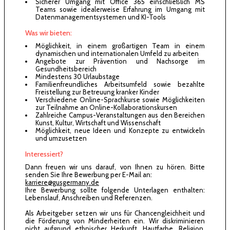
Sicherer Umgang mit Office 365 einschließlich MS
Teams sowie idealerweise Erfahrung im Umgang mit
Datenmanagementsystemen und KI-Tools
Was wir bieten:
Möglichkeit, in einem großartigen Team in einem
dynamischen und internationalen Umfeld zu arbeiten
Angebote zur Prävention und Nachsorge im
Gesundheitsbereich
Mindestens 30 Urlaubstage
Familienfreundliches Arbeitsumfeld sowie bezahlte
Freistellung zur Betreuung kranker Kinder
Verschiedene Online-Sprachkurse sowie Möglichkeiten
zur Teilnahme an Online-Kollaborationskursen
Zahlreiche Campus-Veranstaltungen aus den Bereichen
Kunst, Kultur, Wirtschaft und Wissenschaft
Möglichkeit, neue Ideen und Konzepte zu entwickeln
und umzusetzen
Interessiert?
Dann freuen wir uns darauf, von Ihnen zu hören. Bitte
senden Sie Ihre Bewerbung per E-Mail an:
karriere@gusgermany.de
Ihre Bewerbung sollte folgende Unterlagen enthalten:
Lebenslauf, Anschreiben und Referenzen.
Als Arbeitgeber setzen wir uns für Chancengleichheit und
die Förderung von Minderheiten ein. Wir diskriminieren
nicht aufgrund ethnischer Herkunft, Hautfarbe, Religion,