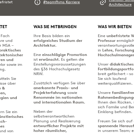
efristet
#teamfhms Karriere
Architecture
TET
WAS SIE MITBRINGEN
WAS WIR BIETEN
s Fach
Ihre Basis bilden ein
Eine
unbefristete 
hre und
erfolgreiches Studium der
Professur
ermöglich
r MSA –
Architektur.
verantwortungsvolle
praktisches
in
Lehre, Forschun
Eine
einschlägige Promotion
tektonischer
Hochschulmanage
ist
erwünscht
. Es gelten die
ren und
Einstellungsvoraussetzungen
Unser
didaktisches
lor sowie im
des §36 Hochschulgesetz
Fortbildungsportfo
ng.
NRW.
breit gefächert – s
tteln Sie
Sie sich laufend
Zusätzlich verfügen Sie über
isse über
weiterqualifizieren.
anerkannte Praxis- und
e &
Projekterfahrung
sowie
Unsere
familienfre
gen,
Renommée im nationalen
Rahmenbedingung
egien und
und internationalen Raum.
Ihnen den Rücken, 
sich Familie und Be
Neben der
ern Sie ein
Einklang befinden.
selbstverantwortlichen
nstlerisches
Planung und Realisierung
Freuen Sie sich auf
sch-
entwurflicher
Projekte mit
spannende Heraus
hes
hoher räumlicher,
in unserem Team; e
und von