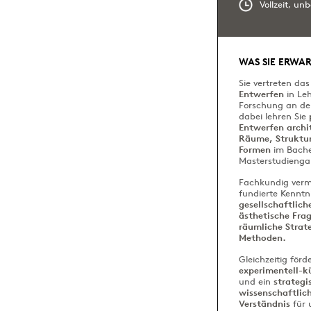
Vollzeit, unb
WAS SIE ERWAR
Sie vertreten da
Entwerfen
in Le
Forschung an de
dabei lehren Sie
Entwerfen archi
Räume, Struktu
Formen
im Bache
Masterstudienga
Fachkundig vermi
fundierte Kenntn
gesellschaftlich
ästhetische Fra
räumliche Strat
Methoden.
Gleichzeitig förd
experimentell-kü
und ein
strategi
wissenschaftlic
Verständnis
für 