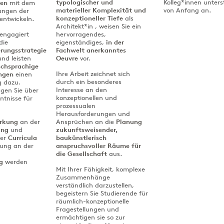
typologischer und
Kolleg*innen unters
ken
mit dem
materieller Komplexität
und
von Anfang an.
tungen der
konzeptioneller Tiefe
als
entwickeln.
Architekt*in , weisen Sie ein
 engagiert
hervorragendes,
die
eigenständiges,
in der
erungsstrategie
Fachwelt anerkanntes
nd leisten
Oeuvre
vor.
schsprachige
Ihre Arbeit zeichnet sich
ngen
einen
durch ein besonderes
g dazu.
Interesse an den
ügen Sie über
konzeptionellen und
tnisse für
prozessualen
Herausforderungen und
rkung
an der
Ansprüchen an die
Planung
ung
und
zukunftsweisender,
er
Curricula
baukünstlerisch
gung an der
anspruchsvoller Räume
für
die Gesellschaft
aus.
g
werden
Mit Ihrer Fähigkeit, komplexe
Zusammenhänge
verständlich darzustellen,
begeistern Sie Studierende für
räumlich-konzeptionelle
Fragestellungen und
ermächtigen sie so zur