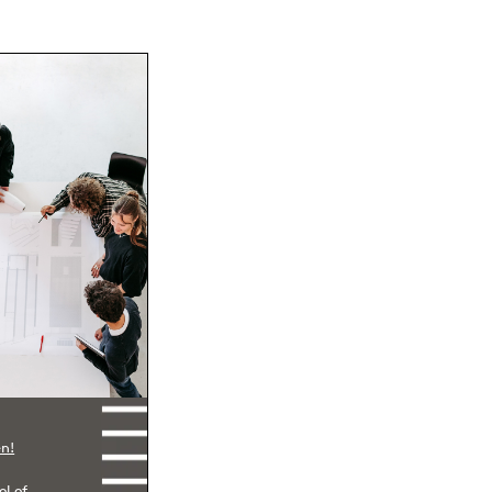
en!
l of