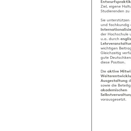
Entwurfsprakti
Ziel, eigene Hal
Studierenden zu 
Sie unterstützen
und fachkundig 
Internationalisi
der Hochschule u
u.a. durch
engli
Lehrveranstaltu
wichtigen Beitra
Gleichzeitig verf
gute Deutschkenn
diese Position.
Die
aktive
Mitwi
Weiterentwickl
Ausgestaltung
d
sowie die Beteili
akademischen
Selbstverwaltun
vorausgesetzt.