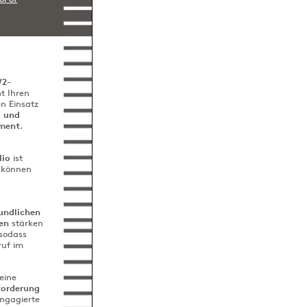
W2-
t Ihren
n Einsatz
g und
ment
.
lio
ist
o können
undlichen
en
stärken
sodass
ruf im
 eine
forderung
ngagierte