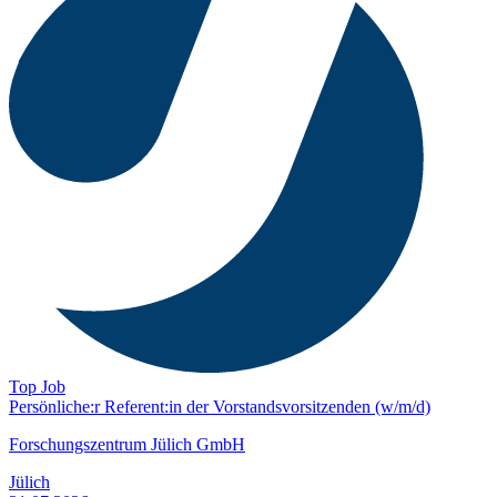
Top Job
Persönliche:r Referent:in der Vorstands­vorsitzenden (w/m/d)
Forschungszentrum Jülich GmbH
Jülich