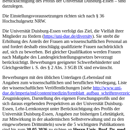
Berücksichtigung des Profils der Universität Duisburg-Essen – sind
darzulegen.
Die Einstellungsvoraussetzungen richten sich nach § 36
Hochschulgesetz NRW.
Die Universität Duisburg-Essen verfolgt das Ziel, die Vielfalt ihrer
Mitglieder zu fördern (
https://uni-due.de/diversity
). Sie strebt die
Erhöhung des Anteils der Frauen am wissenschaftlichen Personal an
und fordert deshalb einschlägig qualifizierte Frauen nachdrücklich
auf, sich zu bewerben. Bei gleicher Qualifikation werden Frauen
nach Maßgabe des Landesgleichstellungsgesetzes bevorzugt
berücksichtigt. Bewerbungen geeigneter Schwerbehinderter und
Gleichgestellter i. S. des § 2 Abs. 3 SGB IX sind erwünscht.
Bewerbungen mit den üblichen Unterlagen (Lebenslauf mit
Angaben zum wissenschaftlichen und beruflichen Werdegang, Liste
der wissenschaftlichen Veröffentlichungen [siehe
http://www.uni-
due.de/imperia/md/content/medizin/formblatt_aufbau_schriftenverzeic
Zeugniskopien, Darstellung des eigenen Forschungsprofils und der
sich daraus ergebenden Perspektiven an der Universität Duisburg-
Essen, Lehr-Lernkonzept unter Berücksichtigung des Profils der
Universität Duisburg-Essen, Angaben zur bisherigen Lehrtätigkeit,
zur Mitwirkung in der akademischen Selbstverwaltung und zu den
eingeworbenen Drittmitteln) sowie die 5 wichtigsten Publikationen
sind bis zum
30.05.2026
zu richten an
Herrn Univ.-Prof. Dr. med.