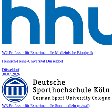
W2-Professur für Experimentelle Medizinische Biophysik
Heinrich-Heine-Universität Düsseldorf
Düsseldorf
30.07.2026
W3-Professur für Experimentelle Sportmedizin (m/w/d)