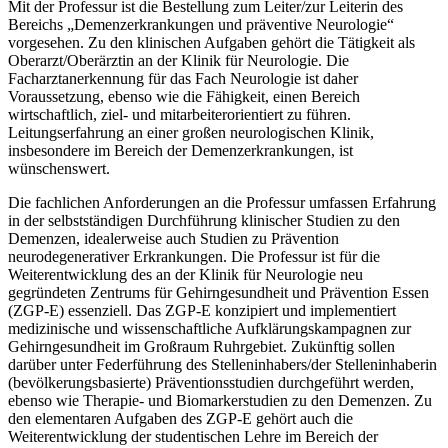
Mit der Professur ist die Bestellung zum Leiter/zur Leiterin des
Bereichs „Demenzerkrankungen und präventive Neurologie“
vorgesehen. Zu den klinischen Aufgaben gehört die Tätigkeit als
Oberarzt/Oberärztin an der Klinik für Neurologie. Die
Facharztanerkennung für das Fach Neurologie ist daher
Voraussetzung, ebenso wie die Fähigkeit, einen Bereich
wirtschaftlich, ziel- und mitarbeiterorientiert zu führen.
Leitungserfahrung an einer großen neurologischen Klinik,
insbesondere im Bereich der Demenzerkrankungen, ist
wünschenswert.
Die fachlichen Anforderungen an die Professur umfassen Erfahrung
in der selbstständigen Durchführung klinischer Studien zu den
Demenzen, idealerweise auch Studien zu Prävention
neurodegenerativer Erkrankungen. Die Professur ist für die
Weiterentwicklung des an der Klinik für Neurologie neu
gegründeten Zentrums für Gehirngesundheit und Prävention Essen
(ZGP-E) essenziell. Das ZGP-E konzipiert und implementiert
medizinische und wissenschaftliche Aufklärungskampagnen zur
Gehirngesundheit im Großraum Ruhrgebiet. Zukünftig sollen
darüber unter Federführung des Stelleninhabers/der Stelleninhaberin
(bevölkerungsbasierte) Präventionsstudien durchgeführt werden,
ebenso wie Therapie- und Biomarkerstudien zu den Demenzen. Zu
den elementaren Aufgaben des ZGP-E gehört auch die
Weiterentwicklung der studentischen Lehre im Bereich der