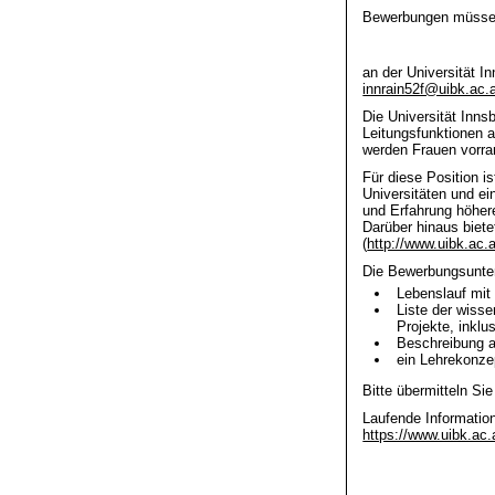
Bewerbungen müssen
an der Universität I
innrain52f@uibk.ac.
Die Universität Inns
Leitungsfunktionen a
werden Frauen vorr
Für diese Position i
Universitäten und ei
und Erfahrung höher
Darüber hinaus biete
(
http://www.uibk.ac.a
Die Bewerbungsunterl
Lebenslauf mit
Liste der wisse
Projekte, inklu
Beschreibung a
ein Lehrekonzep
Bitte übermitteln Si
Laufende Information
https://www.uibk.ac.