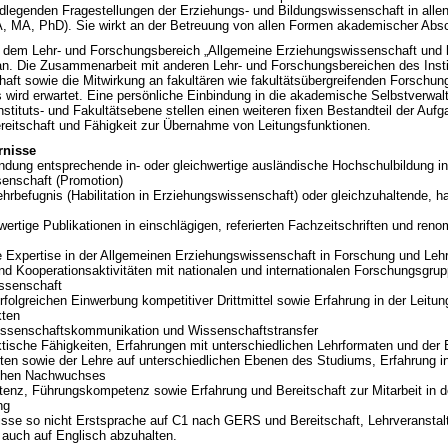
ndlegenden Fragestellungen der Erziehungs- und Bildungswissenschaft in alle
A, MA, PhD). Sie wirkt an der Betreuung von allen Formen akademischer Absc
t dem Lehr- und Forschungsbereich „Allgemeine Erziehungswissenschaft und 
an. Die Zusammenarbeit mit anderen Lehr- und Forschungsbereichen des Insti
aft sowie die Mitwirkung an fakultären wie fakultätsübergreifenden Forschu
 wird erwartet. Eine persönliche Einbindung in die akademische Selbstverwal
nstituts- und Fakultätsebene stellen einen weiteren fixen Bestandteil der Aufg
ereitschaft und Fähigkeit zur Übernahme von Leitungsfunktionen.
rnisse
ndung entsprechende in- oder gleichwertige ausländische Hochschulbildung in
enschaft (Promotion)
hrbefugnis (Habilitation in Erziehungswissenschaft) oder gleichzuhaltende, ha
wertige Publikationen in einschlägigen, referierten Fachzeitschriften und ren
Expertise in der Allgemeinen Erziehungswissenschaft in Forschung und Leh
nd Kooperationsaktivitäten mit nationalen und internationalen Forschungsgru
ssenschaft
folgreichen Einwerbung kompetitiver Drittmittel sowie Erfahrung in der Leitun
kten
issenschaftskommunikation und Wissenschaftstransfer
ktische Fähigkeiten, Erfahrungen mit unterschiedlichen Lehrformaten und der
ten sowie der Lehre auf unterschiedlichen Ebenen des Studiums, Erfahrung i
ichen Nachwuchses
enz, Führungskompetenz sowie Erfahrung und Bereitschaft zur Mitarbeit in de
ng
sse so nicht Erstsprache auf C1 nach GERS und Bereitschaft, Lehrveranstal
 auch auf Englisch abzuhalten.