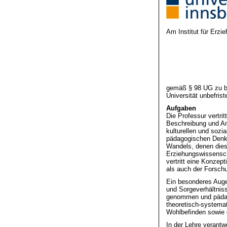
Am Institut für Erzi
gemäß § 98 UG zu bes
Universität unbefri
Aufgaben
Die Professur vertri
Beschreibung und An
kulturellen und soz
pädagogischen Denke
Wandels, denen diese
Erziehungswissensch
vertritt eine Konzep
als auch der Forschu
Ein besonderes Auge
und Sorgeverhältniss
genommen und pädago
theoretisch-systemat
Wohlbefinden sowie 
In der Lehre verantw