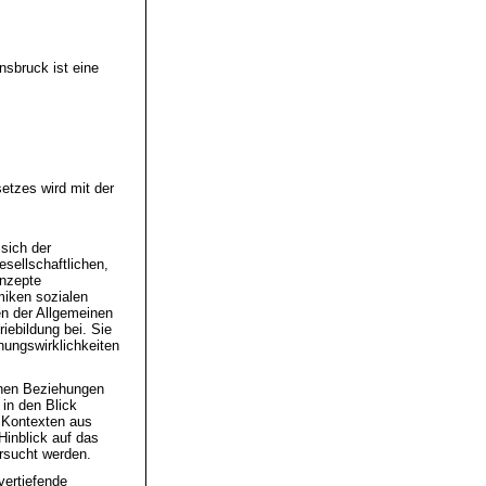
nsbruck ist eine
etzes wird mit der
 sich der
sellschaftlichen,
onzepte
miken sozialen
en der Allgemeinen
iebildung bei. Sie
ehungswirklichkeiten
chen Beziehungen
in den Blick
 Kontexten aus
Hinblick auf das
rsucht werden.
vertiefende