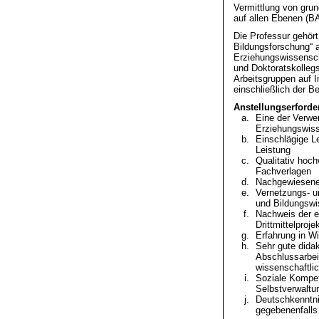
Vermittlung von gru
auf allen Ebenen (B
Die Professur gehör
Bildungsforschung“ 
Erziehungswissensch
und Doktoratskollegs
Arbeitsgruppen auf I
einschließlich der B
Anstellungserforde
Eine der Verwe
Erziehungswiss
Einschlägige Le
Leistung
Qualitativ hoch
Fachverlagen
Nachgewiesene 
Vernetzungs- u
und Bildungswi
Nachweis der er
Drittmittelproje
Erfahrung in W
Sehr gute dida
Abschlussarbei
wissenschaftl
Soziale Kompet
Selbstverwaltu
Deutschkenntni
gegebenenfalls