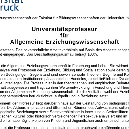
ehungswissenschaft der Fakultät für Bildungswissenschaften der Universität In
Universitätsprofessur
für
Allgemeine Erziehungswissenschaft
etzen. Das privatrechtliche Arbeitsverhältnis auf Basis des Angestelltenges
stet eingegangen. Das Beschäftigungsausmaß beträgt 100%.
tt die Allgemeine Erziehungswissenschaft in Forschung und Lehre. Sie widmet
alyse von Prozessen der Erziehung, Bildung und Sozialisation sowie deren ge
ialen Bedingungen. Gegenstand sind sowohl zentrale Theorien, Begriffe und K
ns als auch Institutionen pädagogischen Handelns, einschließlich der Dyna
 unterliegen. Die Professur ist in den theoretischen und empirischen Debatt
aft ausgewiesen und trägt zu ihrer Weiterentwicklung in Forschung und Theor
tion der Allgemeinen Erziehungswissenschaft, die die Vielfalt sowohl der Erzi
ngsperspektiven berücksichtigt, aufgreift und in Beziehung setzt.
nmerk der Professur liegt darüber hinaus auf der Gestaltung von pädagogis
en. Die Akteure in privaten und öffentlichen Räumen des Aufwachsens sollen 
gische Beziehungen sowie Sorgeverhältnisse in inner- und außerfamiliären
ischer, kulturell oder historisch vergleichender Perspektive analysiert und im 
die Teilhabemöglichkeiten von Kindern und Jugendlichen auch empirisch unte
ortet die Professur eine hochschuldidaktisch anspruchsvolle einführende und 