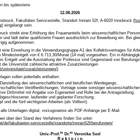
 bis spätestens
12.08.2026
nnsbruck, Fakultäten Servicestelle, Standort Innrain 52f, A-6020 Innsbruck (
fss
at
) eingelangt sein.
bruck strebt eine Erhöhung des Frauenanteils beim wissenschaftlichen Person
n und lädt daher qualifizierte Frauen ausdrücklich zur Bewerbung ein. Bei glei
angig aufgenommen.
st eine Einreihung in die Verwendungsgruppe A1 des Kollektivvertrages für Ar
n Mindestentgelt von € 6.713,30/Monat (14 mal) vorgesehen. Ein in Abhängigke
es Entgelt und die Ausstattung der Professur sind Gegenstand von Berufung
t die Universität zahlreiche attraktive Zusatzleistungen
t/universitaet/zusatzleistungen/
).
agen sollen jedenfalls enthalten:
 Darstellung des wissenschaftlichen und beruflichen Werdegangs;
nschaftlichen Veröffentlichungen, Vorträge sowie sonstiger wissenschaftlicher
sive Drittmittel mit Angabe von Eigenanteil und Rolle bei der Antragstellung;
bgeschlossener, laufender und geplanter Forschung;
t und die fünf wichtigsten Arbeiten (als Volltext).
e alle Unterlagen digital, vorzugsweise als PDF-Anhänge per E-Mail.
en über den Stand des Verfahrens finden Sie unter:
at/de/fakultaeten-servicestelle/standorte/innrain52f/berufungen/
in
in
Univ.-Prof.
Dr.
Veronika Sexl
R e k t o r i n