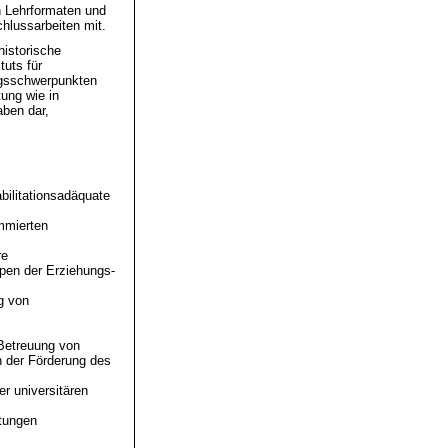
n Lehrformaten und
hlussarbeiten mit.
historische
tuts für
ngsschwerpunkten
tung wie in
aben dar,
bilitationsadäquate
ommierten
re
ppen der Erziehungs-
g von
 Betreuung von
n der Förderung des
r universitären
tungen