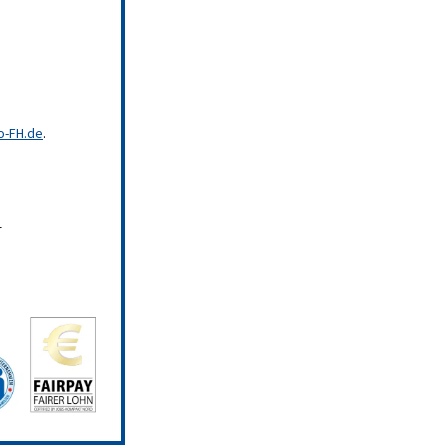
o-FH.de
.
r