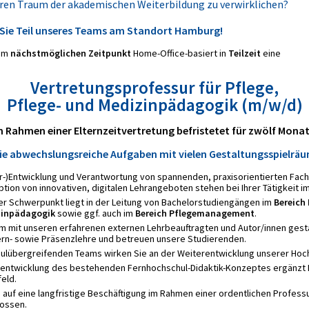
hren Traum der akademischen Weiterbildung zu verwirklichen?
Sie Teil unseres Teams am Standort Hamburg!
zum
nächstmöglichen Zeitpunkt
Home-Office-basiert in
Teilzeit
eine
Vertretungsprofessur für Pflege,
Pflege- und Medizinpädagogik (m/w/d)
m Rahmen einer Elternzeitvertretung befristetet für zwölf Monat
ie abwechslungsreiche Aufgaben mit vielen Gestaltungsspielrä
er-)Entwicklung und Verantwortung von spannenden, praxisorientierten Fa
tion von innovativen, digitalen Lehrangeboten stehen bei Ihrer Tätigkeit im
rer Schwerpunkt liegt in der Leitung von Bachelorstudiengängen im
Bereich 
zinpädagogik
sowie ggf. auch im
Bereich Pflegemanagement
.
 mit unseren erfahrenen externen Lehrbeauftragten und Autor/innen gesta
Fern- sowie Präsenzlehre und betreuen unsere Studierenden.
hulübergreifenden Teams wirken Sie an der Weiterentwicklung unserer Hoch
rentwicklung des bestehenden Fernhochschul-Didaktik-Konzeptes ergänzt 
feld.
 auf eine langfristige Beschäftigung im Rahmen einer ordentlichen Professur
ossen.