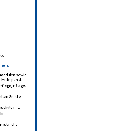
e.
umen:
chmodulen sowie
 Mittelpunkt.
Pflege, Pflege-
lten Sie die
schule mit.
Ihr
 ist nicht