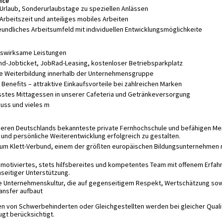
nce
Urlaub, Sonderurlaubstage zu speziellen Anlässen
Arbeitszeit und anteiliges mobiles Arbeiten
eundliches Arbeitsumfeld mit individuellen Entwicklungsmöglichkeite
swirksame Leistungen
nd-Jobticket, JobRad-Leasing, kostenloser Betriebsparkplatz
e Weiterbildung innerhalb der Unternehmensgruppe
Benefits – attraktive Einkaufsvorteile bei zahlreichen Marken
stes Mittagessen in unserer Cafeteria und Getränkeversorgung
huss und vieles m
ieren Deutschlands bekannteste private Fernhochschule und befähigen Me
 und persönliche Weiterentwicklung erfolgreich zu gestalten.
um Klett-Verbund, einem der größten europäischen Bildungsunternehmen 
n motiviertes, stets hilfsbereites und kompetentes Team mit offenem Erfa
seitiger Unterstützung.
e Unternehmenskultur, die auf gegenseitigem Respekt, Wertschätzung so
ansfer aufbaut
 von Schwerbehinderten oder Gleichgestellten werden bei gleicher Qualif
gt berücksichtigt.