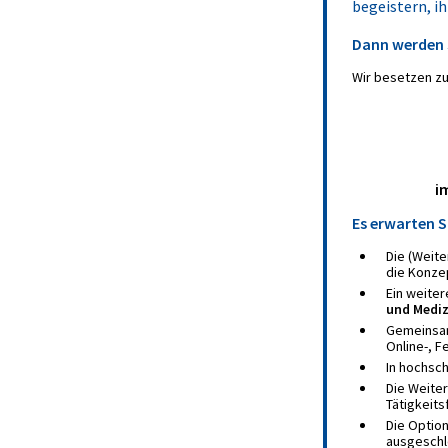
begeistern, i
Dann werden 
Wir besetzen 
i
Es erwarten S
Die (Weit
die Konzep
Ein weite
und Medi
Gemeinsam
Online-, 
In hochsc
Die Weite
Tätigkeits
Die Option
ausgeschl