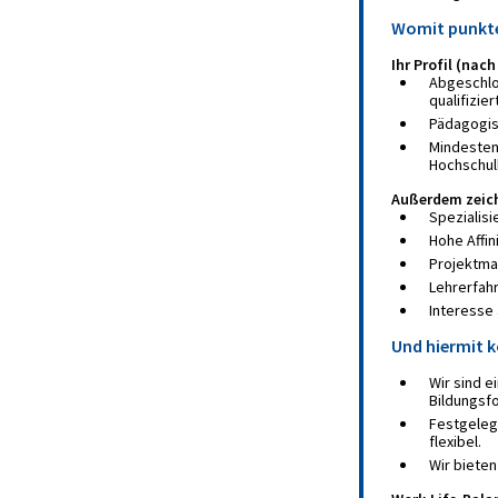
Womit punkte
Ihr Profil (nac
Abgeschlo
qualifizie
Pädagogis
Mindestens
Hochschul
Außerdem zeich
Spezialis
Hohe Affin
Projektma
Lehrerfah
Interesse
Und hiermit k
Wir sind 
Bildungsf
Festgelegt
flexibel.
Wir biete