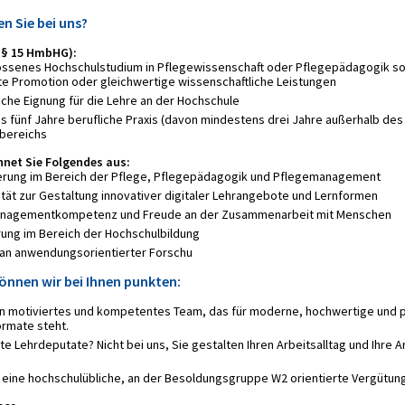
n Sie bei uns?
h § 15 HmbHG):
ssenes Hochschulstudium in Pflegewissenschaft oder Pflegepädagogik so
rte Promotion oder gleichwertige wissenschaftliche Leistungen
che Eignung für die Lehre an der Hochschule
 fünf Jahre berufliche Praxis (davon mindestens drei Jahre außerhalb des
bereichs
net Sie Folgendes aus:
ierung im Bereich der Pflege, Pflegepädagogik und Pflegemanagement
ität zur Gestaltung innovativer digitaler Lehrangebote und Lernformen
nagementkompetenz und Freude an der Zusammenarbeit mit Menschen
rung im Bereich der Hochschulbildung
 an anwendungsorientierter Forschu
önnen wir bei Ihnen punkten:
ein motiviertes und kompetentes Team, das für moderne, hochwertige und p
ormate steht.
e Lehrdeputate? Nicht bei uns, Sie gestalten Ihren Arbeitsalltag und Ihre A
n eine hochschulübliche, an der Besoldungsgruppe W2 orientierte Vergütung