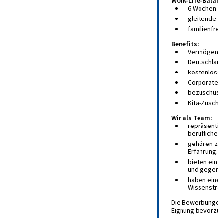
Work-Life-Bala
6 Wochen 
gleitende 
familienfr
Benefits:
Vermögen
Deutschla
kostenlos
Corporate 
bezuschus
Kita-Zusc
Wir als Team:
repräsent
berufliche
gehören z
Erfahrung.
bieten ei
und gegen
haben ein
Wissenstr
Die Bewerbungen
Eignung bevorzu