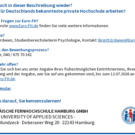
sich in dieser Beschreibung wieder?
für Deutschlands bekannteste private Hochschule arbeiten?
 Fragen zur Euro-FH?
bsite
www.Euro-FH.de
finden Sie viele weitere Informationen.
le?
t Erdwien, Studienbereichsleiterin Psychologie, Kontakt:
Birgitt.Erdwien@Eur
m den Bewerbungsprozess?
, 040 / 675 70 342
ehr offen?
ie sich bei uns unter Angabe Ihres frühestmöglichen Eintrittstermins, Ihre
ung und der Angabe, wie Sie auf uns gekommen sind, bis zum 12.07.2026 an
o-FH.de
.
mular
s darauf, Sie kennenzulernen!
ÄISCHE FERNHOCHSCHULE HAMBURG GMBH
- UNIVERSITY OF APPLIED SCIENCES -
 Mundzeck · Doberaner Weg 20 · 22143 Hamburg