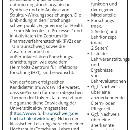
funktion und
optimierung durch organische
der eigenen
Synthese und die Analyse von
Struktur-Wirkungs­beziehungen. Die
Mittelanteile
Einbindung in den Forschungs­
Forschungs-
schwerpunkt „Engineering for Health
(max.
– From Molecules to Processes“ und
5 Seiten) und
in Aktivitäten im Zentrum für
Lehrkonzept
Pharma­verfahrens­technik (PVZ) der
(max.
TU Braunschweig sowie die
2 Seiten)
Zusammenarbeit mit
Liste der
außeruniversitären Forschungs­
Lehrveranstaltung
einrichtungen, wie etwa dem
und
Helmholtz-Zentrum für Infektions­
Ergebnisse
forschung (HZI), sind erwünscht.
von
Lehrevaluationen
Von der*dem erfolgreichen
Ggf. Nachweis
Kandidat*in (m/w/d) wird erwartet,
über eine
dass sie*er sich für die strategischen
Themen der Universität einsetzt und
anzuerkennende
die ganzheitliche Entwicklung der
Eltern- oder
Universität aktiv mitgestaltet
Pflegezeit
(
https://www.tu-braunschweig.de/​
Ggf. Nachweis
hochschulentwicklung
). Neben den
über eine
klassischen Leistungs­bereichen einer
anerkannte
Hochschule (Forschung, Lehre und