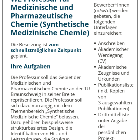
Bewerber*innen
Medizinische und
(m/w/d) werden
Pharmazeutische
gebeten, die
folgenden
Chemie (Synthetische
Unterlagen
Medizinische Chemie)
einzureichen:
Anschreiben
Die Besetzung ist
zum
Akademischer
schnellstmöglichen Zeitpunkt
Werdegang
geplant.
(CV)
Ihre Aufgaben
Akademische
Zeugnisse und
Die Professur soll das Gebiet der
Urkunden
Medizinischen und
Publikationsliste
Pharmazeutischen Chemie an der TU
(inkl. Kopien
Braunschweig in seiner Breite
von
repräsentieren. Die Professur soll
3 ausgewählten
sich dazu vorrangig mit dem
Publikationen)
Themenbereich „Synthetische
Drittmittel­liste
Medizinische Chemie“ befassen.
unter Angabe
Dazu gehören beispielsweise
der
strukturbasiertes Design, die
persönlichen
Identifikation von Hit- und
Projekt­
Leitstrukturen, die Struktur­