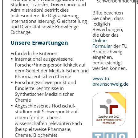
Schwerbehinderun
Studium, Transfer, Governance und
Administration) betrifft dies
Bitte beachten
insbesondere die Digitalisierung,
Sie dabei, dass
Internationalisierung, Gleichstellung
lediglich
und Diversität sowie Knowledge
Bewerbungen,
Exchange.
die über das
Online-
Unsere Erwartungen
Formular
der TU
Braunschweig
Erforderliche Kriterien
eingehen,
International ausgewiesene
berücksichtigt
Forscher*innen­persönlichkeit auf
werden können.
dem Gebiet der Medizinischen und
Pharmazeutischen Chemie
www.tu-
Forschungsschwerpunkt und
braunschweig.de
fundierte Kenntnisse in
Synthetischer Medizinischer
Chemie
Abgeschlossenes Hochschul­
studium mit Schwerpunkt auf
einem für die Lebens­
wissenschaften relevanten Fach
(beispielsweise Pharmazie,
Chemie, Biochemie)