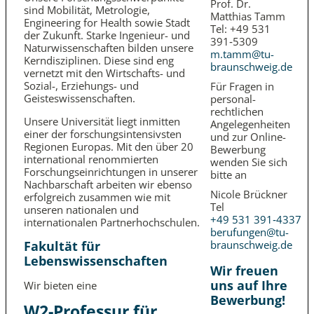
Prof. Dr.
sind Mobilität, Metrologie,
Matthias Tamm
Engineering for Health sowie Stadt
Tel: +49 531
der Zukunft. Starke Ingenieur- und
391‑5309
Naturwissenschaften bilden unsere
m.tamm@tu-
Kerndisziplinen. Diese sind eng
braunschweig.de
vernetzt mit den Wirtschafts- und
Sozial-, Erziehungs- und
Für Fragen in
Geisteswissenschaften.
personal­
rechtlichen
Unsere Universität liegt inmitten
Angelegenheiten
einer der forschungs­intensivsten
und zur Online-
Regionen Europas. Mit den über 20
Bewerbung
international renommierten
wenden Sie sich
Forschungs­einrichtungen in unserer
bitte an
Nachbarschaft arbeiten wir ebenso
Nicole Brückner
erfolgreich zusammen wie mit
Tel
unseren nationalen und
+49 531 391‑4337
internationalen Partner­hochschulen.
berufungen@tu-
Fakultät für
braunschweig.de
Lebenswissenschaften
Wir freuen
uns auf Ihre
Wir bieten eine
Bewerbung!
W2-Professur für