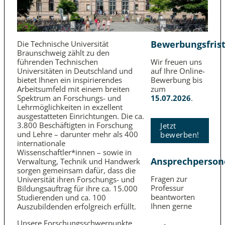
Bewerbungsfris
Die Technische Universität
Braunschweig zählt zu den
führenden Technischen
Wir freuen uns
Universitäten in Deutschland und
auf Ihre Online-
bietet Ihnen ein inspirierendes
Bewerbung bis
Arbeits­umfeld mit einem breiten
zum
Spektrum an Forschungs- und
15.07.2026
.
Lehrmöglichkeiten in exzellent
ausgestatteten Einrichtungen. Die ca.
3.800 Beschäftigten in Forschung
Jetzt
und Lehre – darunter mehr als 400
bewerben!
internationale
Wissenschaftler*innen – sowie in
Ansprechperson
Verwaltung, Technik und Handwerk
sorgen gemeinsam dafür, dass die
Fragen zur
Universität ihren Forschungs- und
Professur
Bildungs­auftrag für ihre ca. 15.000
beantworten
Studierenden und ca. 100
Ihnen gerne
Auszubildenden erfolgreich erfüllt.
Unsere Forschungsschwerpunkte