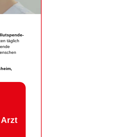
lut­spende­
xen täglich
itende
 Menschen
heim,
 Arzt