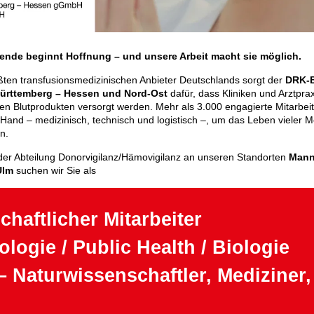
pende beginnt Hoffnung – und unsere Arbeit macht sie möglich.
ßten trans­fusions­medizinischen Anbieter Deutschlands sorgt der
DRK-B
ürt­temberg – Hessen und Nord-Ost
dafür, dass Kliniken und Arzt­pra
gen Blut­produkten versorgt werden. Mehr als 3.000 engagierte Mit­arbe
 Hand – medizinisch, technisch und logistisch –, um das Leben vieler
n.
er Abteilung Donorvigilanz/Hämovigilanz an unseren Standorten
Mann
Ulm
suchen wir Sie als
haftlicher Mitarbeiter
logie / Public Health / Biologie
– Naturwissenschaftler, Mediziner,