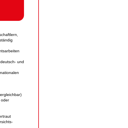
chaftlern,
ständig
ts­arbeiten
r deutsch- und
 nationalen
ergleichbar)
 oder
rtraut
rsichts­