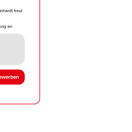
inhardt freut
ung an:
bewerben