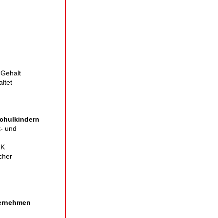
 Gehalt
ltet
Schulkindern
t- und
RK
cher
ternehmen