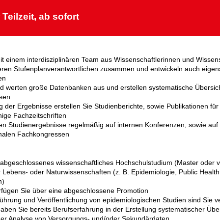
 Teilzeit, ab sofort
it einem inter­disziplinären Team aus Wissenschaftler­innen und Wissens
eren Stufenplan­verantwortlichen zusammen und entwickeln auch eigen
en
nd werten große Daten­banken aus und erstellen systematische Übersich
ysen
g der Ergebnisse erstellen Sie Studien­berichte, sowie Publikationen fü
hige Fach­zeitschriften
ren Studien­ergebnisse regelmäßig auf internen Konferenzen, sowie auf
onalen Fach­kongressen
 abgeschlossenes wissenschaftliches Hochschul­studium (Master oder v
 Lebens- oder Natur­wissenschaften (z. B. Epidemiologie, Public Health
n)
erfügen Sie über eine abgeschlossene Promotion
führung und Veröffentlichung von epidemiologischen Studien sind Sie ve
aben Sie bereits Berufs­erfahrung in der Erstellung systematischer Übe
der Analyse von Versorgungs- und/oder Sekundär­daten