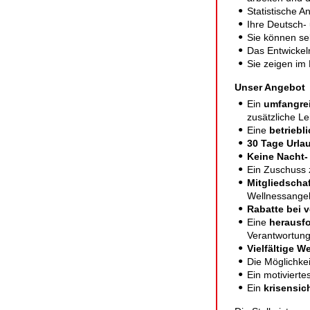
Statistische A
Ihre Deutsch- 
Sie können sel
Das Entwickel
Sie zeigen im
Unser Angebot
Ein
umfangrei
zusätzliche L
Eine
betriebl
30 Tage Urla
Keine Nacht-
Ein Zuschuss
Mitgliedscha
Wellness­ange
Rabatte bei 
Eine
herausfo
Verantwortung,
Vielfältige W
Die Möglichke
Ein motiviert
Ein
krisen­sic