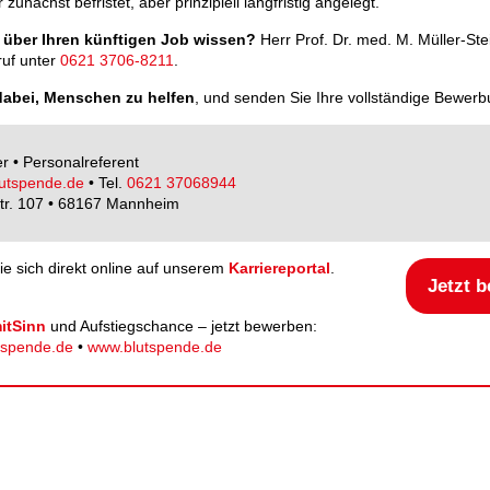
r zunächst befristet, aber prinzipiell langfristig angelegt.
 über Ihren künftigen Job wissen?
Herr Prof. Dr. med. M. Müller-Ste
ruf unter
0621 3706-8211
.
dabei, Menschen zu helfen
, und senden Sie Ihre vollständige Bewerb
r • Personalreferent
utspende.de
• Tel.
0621 37068944
Str. 107 • 68167 Mannheim
e sich direkt online auf unserem
Karriereportal
.
Jetzt 
itSinn
und Aufstiegschance – jetzt bewerben:
tspende.de
•
www.blutspende.de