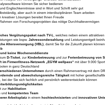
nalyse­software können Sie sicher bedienen
und Englisch­kenntnisse sind in Wort und Schrift sehr gut
bstständig, aber auch in einem inter­disziplinären Team arbeiten
n kreativer Lösungen bereitet Ihnen Freude
 Rahmen von Forschungs­projekten das nötige Durchhalte­vermögen
ches Vergütungs­paket nach TV-L
, welches neben einem attraktiven
eistungen wie bspw.
Jahres­sonder­zahlung
und Leistungs­entgelt beinha
iche Alters­versorgung (VBL)
, damit Sie für die Zukunft planen können
ub
 und keine Wochenend­dienste
 zum
D-Ticket
, zur
Kinder­betreuung
und zur
Ferien­betreuung von 
ft im Firmen­fitness-Netzwerk „EGYM wellpass“
mit über 9.000 Spor
boten in ganz Deutschland
verschiedenen Unternehmen
durch einen Rahmen­vertrag mit dem D
rdernde und ab­wechslungs­reiche Tätigkeit
mit hoher gesellschaftli
 bei der Sie sich fachlich und persönlich weiter­entwickeln können
eiter­bildungs­möglichkeiten
it zur
Habilitation
es und
kompetentes Team
herer Arbeitsplatz
in einem
hoch­technisierten
und
innovativen Un