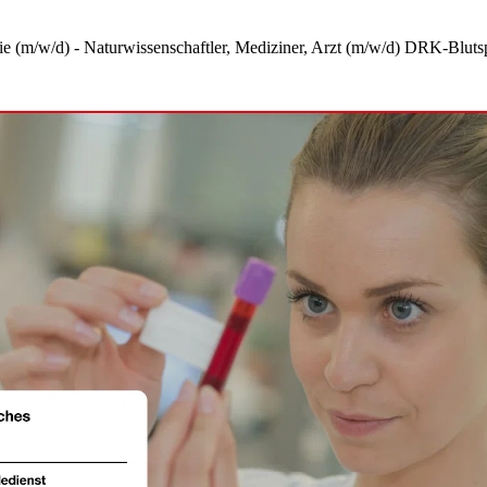
gie (m/w/d) - Naturwissenschaftler, Mediziner, Arzt (m/w/d)
DRK-Blutsp