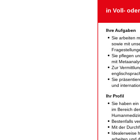
in Voll- oder
Ihre Aufgaben
Sie arbeiten m
sowie mit uns
Frage­stellung
Sie pflegen u
mit Meta­anal
Zur Vermittlun
englisch­sprac
Sie präsentie
und inter­nati
Ihr Profil
Sie haben ein
im Bereich der
Human­medizi
Bestenfalls v
Mit der Durch­
Idealerweise h
arbeiten und 