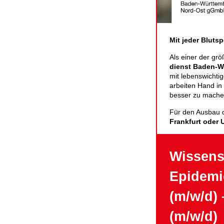
Mit jeder Bluts
Als einer der grö
dienst Baden-W
mit lebens­wichti
arbeiten Hand in
besser zu mache
Für den Ausbau d
Frankfurt oder 
Wissensc
Epidemio
(m/w/d) 
(m/w/d)