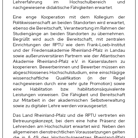
Lehrerfahrung im Hochschulbereich und
nachgewiesene didaktische Fähigkeiten erwartet.
Eine enge Kooperation mit dem Kollegium der
Politikwissenschaft an beiden Standorten wird erwartet,
ebenso die Bereitschaft, Verantwortung im Rahmen der
Studiengänge an beiden Standorten zu übernehmen.
Begrüßt wird auch die Bereitschaft, mit zentralen
Einrichtungen der RPTU wie dem Frank-Loeb-Institut
und der Friedensakademie Rheinland-Pfalz in Landau
sowie außeruniversitären Partnern wie der Atlantischen
Akademie Rheinland-Pfalz e.V. in Kaiserslautern zu
kooperieren. Bewerberinnen und Bewerber müssen ein
abgeschlossenes Hochschulstudium, eine einschlägige
wissen­schaft­liche Qualifikation (in der Regel
nachgewiesen durch eine sehr gute Promotion) sowie
eine Habilitation bzw. habilitationsäquivalente
Leistungen vorweisen. Die Fähigkeit und Bereitschaft
zur Mitarbeit in der akademischen Selbstverwaltung
sowie zu digitaler Lehre werden vorausgesetzt.
Das Land Rheinland-Pfalz und die RPTU vertreten ein
Betreuungskonzept, bei dem eine hohe Präsenz der
Lehrenden am Hochschulort erwartet wird. Neben den
allgemeinen dienstrechtlichen Voraussetzungen gelten
die in § 49 des Hochschulgesetzes Rheinland-Pfalz