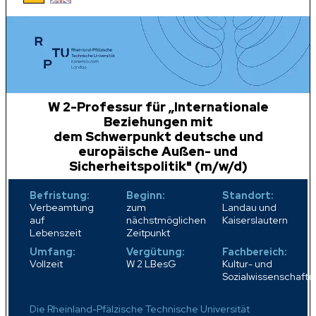
W 2-Professur für „Internationale
Beziehungen mit
dem Schwerpunkt deutsche und
europäische Außen- und
Sicherheitspolitik" (m/w/d)
Befristung:
Beginn:
Standort:
Verbeamtung
zum
Landau und
auf
nächstmöglichen
Kaiserslautern
Lebenszeit
Zeitpunkt
Umfang:
Vergütung:
Fachbereich:
Vollzeit
W 2 LBesG
Kultur- und
Sozialwissenschafte
Die Rheinland-Pfälzische Technische Universität