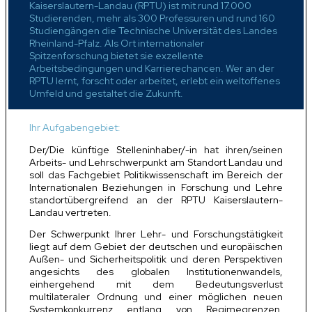
Kaiserslautern-Landau (RPTU) ist mit rund 17.000
Studierenden, mehr als 300 Professuren und rund 160
Studiengängen die Technische Universität des Landes
Rheinland-Pfalz. Als Ort internationaler
Spitzenforschung bietet sie exzellente
Arbeitsbedingungen und Karrierechancen. Wer an der
RPTU lernt, forscht oder arbeitet, erlebt ein weltoffenes
Umfeld und gestaltet die Zukunft.
Ihr Aufgabengebiet:
Der/Die künftige Stelleninhaber/-in hat ihren/seinen
Arbeits- und Lehrschwerpunkt am Standort Landau und
soll das Fachgebiet Politikwissenschaft im Bereich der
Inter­nationalen Beziehungen in Forschung und Lehre
standortübergreifend an der RPTU Kaiserslautern-
Landau vertreten.
Der Schwerpunkt Ihrer Lehr- und Forschungstätigkeit
liegt auf dem Gebiet der deutschen und europäischen
Außen- und Sicherheitspolitik und deren Perspektiven
angesichts des globalen Institutionenwandels,
einhergehend mit dem Bedeutungsverlust
multilateraler Ordnung und einer möglichen neuen
Systemkonkurrenz entlang von Regimegrenzen.