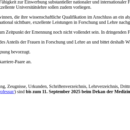
gkeit zur Einwerbung substantieller nationaler und internationaler Fö
ellente Universitätslehre sollen zudem vorliegen.
nen, die ihre wissenschaftliche Qualifikation im Anschluss an ein a
ational sichtbare, exzellente Leistungen in Forschung und Lehre nachg
 zum Zeitpunkt der Ernennung noch nicht vollendet sein. In dringende
s Anteils der Frauen in Forschung und Lehre an und bittet deshalb Wi
gnung bevorzugt.
arriere-Paare an.
gang, Zeugnisse, Urkunden, Schriftenverzeichnis, Lehrverzeichnis, D
ofessur/
) sind
bis zum 11. September 2025 beim Dekan der Medizin