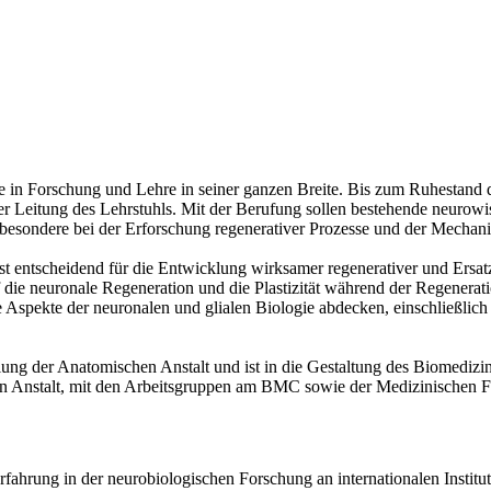
 in Forschung und Lehre in seiner ganzen Breite. Bis zum Ruhestand de
niger Leitung des Lehrstuhls. Mit der Berufung sollen bestehende neur
esondere bei der Erforschung regenerativer Prozesse und der Mechanis
 entscheidend für die Entwicklung wirksamer regenerativer und Ersatz
 die neuronale Regeneration und die Plastizität während der Regenerati
te Aspekte der neuronalen und glialen Biologie abdecken, einschließlich 
cklung der Anatomischen Anstalt und ist in die Gestaltung des Biomed
 Anstalt, mit den Arbeitsgruppen am BMC sowie der Medizinischen Fa
Erfahrung in der neurobiologischen Forschung an internationalen Institu