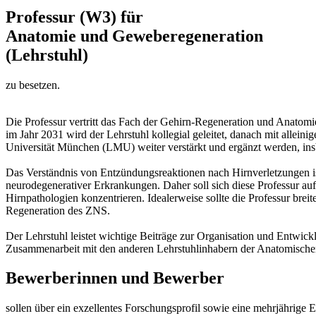
Professur (W3) für
Anatomie und Geweberegeneration
(Lehrstuhl)
zu besetzen.
Die Professur vertritt das Fach der Gehirn-Regeneration und Anatomie
im Jahr 2031 wird der Lehrstuhl kollegial geleitet, danach mit allei
Universität München (LMU) weiter verstärkt und ergänzt werden, insb
Das Verständnis von Entzündungsreaktionen nach Hirnverletzungen ist
neurodegenerativer Erkrankungen. Daher soll sich diese Professur auf
Hirnpathologien konzentrieren. Idealerweise sollte die Professur brei
Regeneration des ZNS.
Der Lehrstuhl leistet wichtige Beiträge zur Organisation und Entwi
Zusammenarbeit mit den anderen Lehrstuhlinhabern der Anatomischen
Bewerberinnen und Bewerber
sollen über ein exzellentes Forschungsprofil sowie eine mehrjährige 