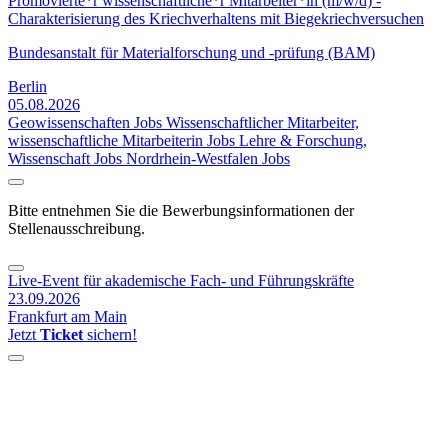
Promovierte*r wissenschaftliche*r Mitarbeiter*in (m/w/d) -
Charakterisierung des Kriechverhaltens mit Biegekriechversuchen
Bundesanstalt für Materialforschung und -prüfung (BAM)
Berlin
05.08.2026
Geowissenschaften Jobs
Wissenschaftlicher Mitarbeiter,
wissenschaftliche Mitarbeiterin Jobs
Lehre & Forschung,
Wissenschaft Jobs
Nordrhein-Westfalen Jobs
Bitte entnehmen Sie die Bewerbungsinformationen der
Stellenausschreibung.
Live-Event für akademische Fach- und Führungskräfte
23.09.2026
Frankfurt am Main
Jetzt
Ticket
sichern!