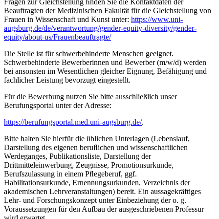
Fragen zur Gleichstellung ﬁnden Sie die Kontaktdaten der
Beauftragten der Medizinischen Fakultät für die Gleichstellung von
Frauen in Wissenschaft und Kunst unter:
https://www.uni-
augsburg.de/de/verantwortung/gender-equity-diversity/gender-
equity/about-us/Frauenbeauftragte/
Die Stelle ist für schwerbehinderte Menschen geeignet.
Schwerbehinderte Bewerberinnen und Bewerber (m/w/d) werden
bei ansonsten im Wesentlichen gleicher Eignung, Befähigung und
fachlicher Leistung bevorzugt eingestellt.
Für die Bewerbung nutzen Sie bitte ausschließlich unser
Berufungsportal unter der Adresse:
https://berufungsportal.med.uni-augsburg.de/
.
Bitte halten Sie hierfür die üblichen Unterlagen (Lebenslauf,
Darstellung des eigenen beruﬂichen und wissenschaftlichen
Werdeganges, Publikationsliste, Darstellung der
Drittmitteleinwerbung, Zeugnisse, Promotionsurkunde,
Berufszulassung in einem Pﬂegeberuf, ggf.
Habilitationsurkunde, Ernennungsurkunden, Verzeichnis der
akademischen Lehrveranstaltungen) bereit. Ein aussagekräftiges
Lehr- und Forschungskonzept unter Einbeziehung der o. g.
Voraussetzungen für den Aufbau der ausgeschriebenen Professur
wird erwartet.