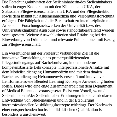
Die Forschungsaktivitäten der Stelleninhaberin/des Stelleninhabers
sollen in enger Kooperation mit den Kliniken am UKA, der
Stabsstelle Pﬂegewissenschaften am UKA und der Pﬂegedirektion
sowie dem Institut für Allgemeinmedizin und Versorgungsforschung
erfolgen. Die Fähigkeit und die Bereitschaft zu interdisziplinärem
Arbeiten in Forschungsnetzwerken der Universität bzw. des
Universitätsklinikums Augsburg sowie standortübergreifend werden
vorausgesetzt. Weitere Auswahlkriterien sind Erfahrung bei der
Einwerbung von Drittmitteln und relevante Publikationen mit Bezug
zur Pﬂegewissenschaft.
Ein wesentliches mit der Professur verbundenes Ziel ist die
innovative Entwicklung eines primärqualiﬁzierenden
Pﬂegestudiengangs auf Bachelorniveau, in dem moderne
kompetenzbasierte Lehrkonzepte, interprofessionelle Ansätze mit
dem Modellstudiengang Humanmedizin und mit dem dualen
Bachelorstudiengang Hebammenwissenschaft und innovative
Lehrformate sowie Blended Learning-Konzepte Anwendung ﬁnden
sollen. Dabei wird eine enge Zusammenarbeit mit dem Department
of Medical Education vorausgesetzt. Es ist von Vorteil, wenn die
Stelleninhaberin/der Stelleninhaber Erfahrungen in der curricularen
Entwicklung von Studiengängen und in der Etablierung
interprofessioneller Ausbildungskonzepte mitbringt. Der Nachweis
einer entsprechenden hochschuldidaktischen Qualiﬁkation ist
besonders wünschenswert.