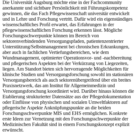
Die Universität Augsburg möchte eine in der Fachcommunity
anerkannte und sichtbare Persönlichkeit mit Führungskompetenz
gewinnen, die das Fach Pﬂegewissenschaft universitär entwickelt
und in Lehre und Forschung vertritt. Dafür wird ein eigenständiges
wissenschaftliches Proﬁl erwartet, das Erfahrungen in der
pﬂegewissenschaftlichen Forschung erkennen lässt. Mögliche
Forschungsschwerpunkte können im Bereich von
sektorenverbindenden Versorgungspfaden, patientenzentrierter
Unterstützung/Selbstmanagement bei chronischen Erkrankungen,
aber auch in fachlichen Vertiefungsbereichen, wie dem
Wundmanagement, optimierter Operationsvor- und -nachbereitung
und pﬂegerischen Aspekten bei der Verkürzung von Liegezeiten,
liegen. Am Standort bieten sich hervorragende Möglichkeiten für
klinische Studien und Versorgungsforschung sowohl im stationären
Versorgungsbereich als auch sektorenübergreifend über ein breites
Praxisnetzwerk, das am Institut für Allgemeinmedizin und
Versorgungsforschung koordiniert wird. Darüber hinaus können die
Etablierung strukturierter Datensätze aus der Pﬂegedokumentation
oder Einﬂüsse von physischen und sozialen Umweltfaktoren auf
pﬂegerische Aspekte Anknüpfungspunkte an die beiden
Forschungsschwerpunkte MIS und EHS ermöglichen. Konkrete
erste Ideen zur Vernetzung mit den Forschungsschwerpunkte der
Medizinischen Fakultät sind in einem Forschungskonzept explizit
erwünscht.