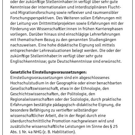
oder der zukünftige Stellen­inhaber:in verfügt über sehr gute
Kenntnisse der internationalen und interdisziplinären Flucht-
und Migrationsforschung sowie reflexiver und raumsensibler
Forschungsperspektiven. Des Weiteren sollen Erfahrungen mit
der Leitung von Drittmittelprojekten sowie Erfahrungen mit der
Förderung von Wissenschaftler:innen in frühen Karrierephasen
vorliegen. Darüber hinaus sind einschlägige Lehrerfahrungen
mit thematischem Bezug zu den genannten Studiengängen
nach­zuweisen. Eine hohe didaktische Eignung soll mittels
entsprechender Lehrevaluationen belegt werden. Die oder der
zukünftige Stelleninhaber:in verfügt über sehr gute
Englischkenntnisse; gute Deutschkenntnisse sind erwünscht.
Gesetzliche Einstellungsvoraussetzungen:
Einstellungsvoraussetzungen sind ein abgeschlossenes
Hochschulstudium in der Geographie oder einer benachbarten
Gesellschaftswissenschaft, etwa in der Ethnologie, den
Geschichts­wissenschaften, der Politologie, den
Regionalwissenschaften oder der Soziologie, durch praktische
Erfahrungen bestätigte pädagogisch-didaktische Eignung, die
besondere Befähigung zu vertiefter selbständiger
wissenschaftlicher Arbeit, die in der Regel durch eine
überdurchschnittliche Promotion nachgewiesen wird und
zusätzliche wissenschaftliche Leistungen im Sinne des § 25
Abs. 1 Nr. 4a NHG (z. B. Habilitation).