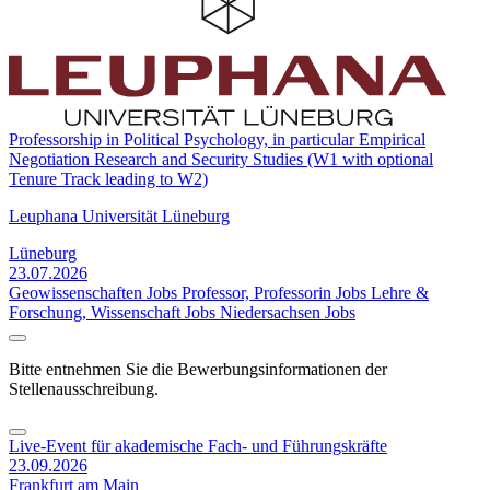
Professorship in Political Psychology, in particular Empirical
Negotiation Research and Security Studies (W1 with optional
Tenure Track leading to W2)
Leuphana Universität Lüneburg
Lüneburg
23.07.2026
Geowissenschaften Jobs
Professor, Professorin Jobs
Lehre &
Forschung, Wissenschaft Jobs
Niedersachsen Jobs
Bitte entnehmen Sie die Bewerbungsinformationen der
Stellenausschreibung.
Live-Event für akademische Fach- und Führungskräfte
23.09.2026
Frankfurt am Main