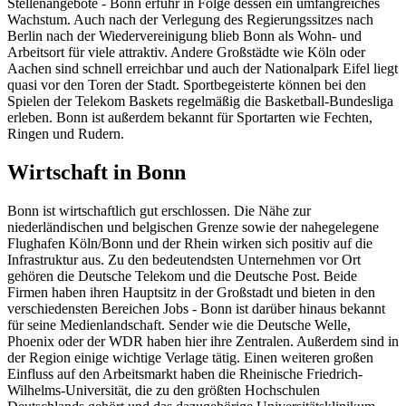
Stellenangebote - Bonn erfuhr in Folge dessen ein umfangreiches
Wachstum. Auch nach der Verlegung des Regierungssitzes nach
Berlin nach der Wiedervereinigung blieb Bonn als Wohn- und
Arbeitsort für viele attraktiv. Andere Großstädte wie Köln oder
Aachen sind schnell erreichbar und auch der Nationalpark Eifel liegt
quasi vor den Toren der Stadt. Sportbegeisterte können bei den
Spielen der Telekom Baskets regelmäßig die Basketball-Bundesliga
erleben. Bonn ist außerdem bekannt für Sportarten wie Fechten,
Ringen und Rudern.
Wirtschaft in Bonn
Bonn ist wirtschaftlich gut erschlossen. Die Nähe zur
niederländischen und belgischen Grenze sowie der nahegelegene
Flughafen Köln/Bonn und der Rhein wirken sich positiv auf die
Infrastruktur aus. Zu den bedeutendsten Unternehmen vor Ort
gehören die Deutsche Telekom und die Deutsche Post. Beide
Firmen haben ihren Hauptsitz in der Großstadt und bieten in den
verschiedensten Bereichen Jobs - Bonn ist darüber hinaus bekannt
für seine Medienlandschaft. Sender wie die Deutsche Welle,
Phoenix oder der WDR haben hier ihre Zentralen. Außerdem sind in
der Region einige wichtige Verlage tätig. Einen weiteren großen
Einfluss auf den Arbeitsmarkt haben die Rheinische Friedrich-
Wilhelms-Universität, die zu den größten Hochschulen