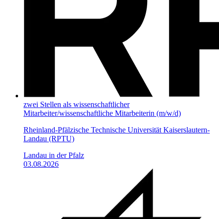
zwei Stellen als wissenschaftlicher
Mitarbeiter/wissenschaftliche Mitarbeiterin (m/w/d)
Rheinland-Pfälzische Technische Universität Kaiserslautern-
Landau (RPTU)
Landau in der Pfalz
03.08.2026